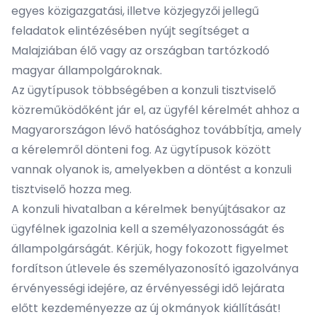
egyes közigazgatási, illetve közjegyzői jellegű
feladatok elintézésében nyújt segítséget a
Malajziában élő vagy az országban tartózkodó
magyar állampolgároknak.
Az ügytípusok többségében a konzuli tisztviselő
közreműködőként jár el, az ügyfél kérelmét ahhoz a
Magyarországon lévő hatósághoz továbbítja, amely
a kérelemről dönteni fog. Az ügytípusok között
vannak olyanok is, amelyekben a döntést a konzuli
tisztviselő hozza meg.
A konzuli hivatalban a kérelmek benyújtásakor az
ügyfélnek igazolnia kell a személyazonosságát és
állampolgárságát. Kérjük, hogy fokozott figyelmet
fordítson útlevele és személyazonosító igazolványa
érvényességi idejére, az érvényességi idő lejárata
előtt kezdeményezze az új okmányok kiállítását!