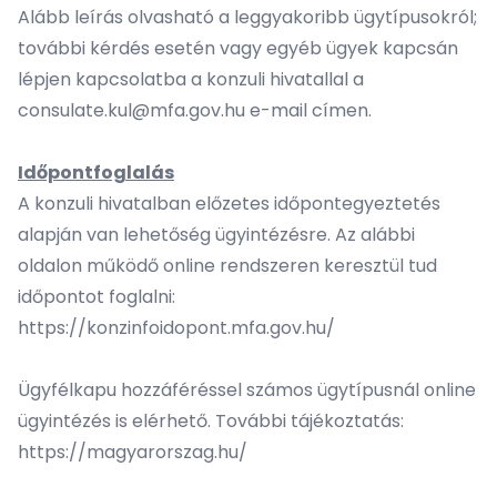
Alább leírás olvasható a leggyakoribb ügytípusokról;
további kérdés esetén vagy egyéb ügyek kapcsán
lépjen kapcsolatba a konzuli hivatallal a
consulate.kul@mfa.gov.hu
e-mail címen.
Időpontfoglalás
A konzuli hivatalban előzetes időpontegyeztetés
alapján van lehetőség ügyintézésre. Az alábbi
oldalon működő online rendszeren keresztül tud
időpontot foglalni:
https://konzinfoidopont.mfa.gov.hu/
Ügyfélkapu hozzáféréssel számos ügytípusnál online
ügyintézés is elérhető. További tájékoztatás:
https://magyarorszag.hu/