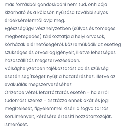
más forrásból gondoskodni nem tud, önhibája
kizárható és a kölcsön nyújtása további súlyos
érdeksérelemtől óvja meg.
Egészségügyi vészhelyzetben (súlyos és tömeges
megbetegedés) tájékoztatja a helyi orvosok,
kórházak elérhetőségéről, közreműködik az esetleg
szükséges és orvosilag igényelt, illetve lehetséges
hazaszállítás megszervezésében.
Válsághelyzetben tájékoztatást ad és szükség
esetén segítséget nyújt a hazatéréshez, illetve az
evakuálás megszervezéséhez.
Őrizetbe vétel, letartóztatás esetén – ha erről
tudomást szerez – tisztázza ennek okát és jogi
megítélését, figyelemmel kíséri a fogva tartás
körülményeit, kérésére értesíti hozzátartozóját,
ismerősét.