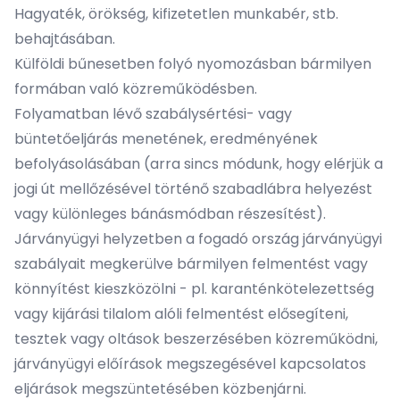
Hagyaték, örökség, kifizetetlen munkabér, stb.
behajtásában.
Külföldi bűnesetben folyó nyomozásban bármilyen
formában való közreműködésben.
Folyamatban lévő szabálysértési- vagy
büntetőeljárás menetének, eredményének
befolyásolásában (arra sincs módunk, hogy elérjük a
jogi út mellőzésével történő szabadlábra helyezést
vagy különleges bánásmódban részesítést).
Járványügyi helyzetben a fogadó ország járványügyi
szabályait megkerülve bármilyen felmentést vagy
könnyítést kieszközölni - pl. karanténkötelezettség
vagy kijárási tilalom alóli felmentést elősegíteni,
tesztek vagy oltások beszerzésében közreműködni,
járványügyi előírások megszegésével kapcsolatos
eljárások megszüntetésében közbenjárni.