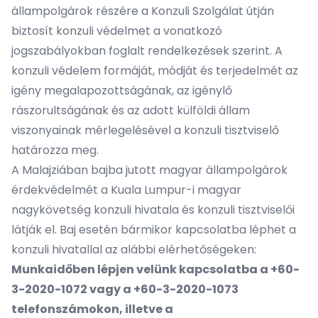
állampolgárok részére a Konzuli Szolgálat útján
biztosít konzuli védelmet a vonatkozó
jogszabályokban foglalt rendelkezések szerint. A
konzuli védelem formáját, módját és terjedelmét az
igény megalapozottságának, az igénylő
rászorultságának és az adott külföldi állam
viszonyainak mérlegelésével a konzuli tisztviselő
határozza meg.
A Malajziában bajba jutott magyar állampolgárok
érdekvédelmét a Kuala Lumpur-i magyar
nagykövetség konzuli hivatala és konzuli tisztviselői
látják el. Baj esetén bármikor kapcsolatba léphet a
konzuli hivatallal az alábbi elérhetőségeken:
Munkaidőben lépjen velünk kapcsolatba a +60-
3-2020-1072 vagy a +60-3-2020-1073
telefonszámokon, illetve a