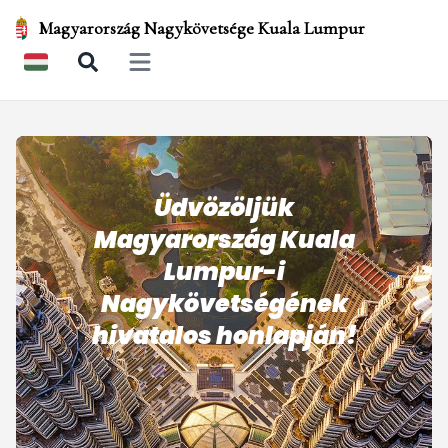
Magyarország Nagykövetsége Kuala Lumpur
Open main menu
Üdvözöljük
Magyarország Kuala
Lumpur-i
Nagykövetségének
hivatalos honlapján!