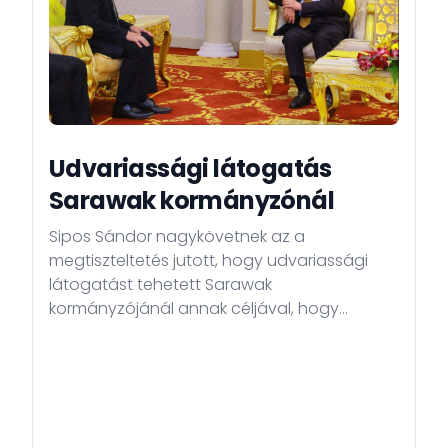
Udvariassági látogatás
Sarawak kormányzónál
Sipos Sándor nagykövetnek az a
megtiszteltetés jutott, hogy udvariassági
látogatást tehetett Sarawak
kormányzójánál annak céljával, hogy
bemutassa Magyarországot Borneón, és
lehetőségeket keressen az
együttműködésünk elmélyítésére.