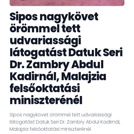
Sipos nagykövet
örömmel tett
udvariassági
látogatást Datuk Seri
Dr. Zambry Abdul
Kadirnál, Malajzia
felsőoktatási
miniszterénél
Sipos nagykövet örömmel tett udvariassági
látogatást Datuk Seri Dr. Zambry Abdul Kadirnál,
Malajzia felsőoktatási miniszterénél