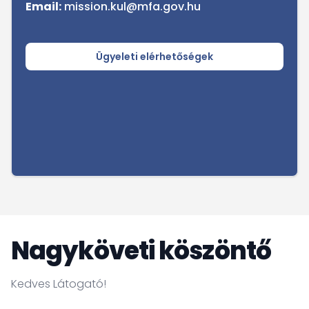
Email:
mission.kul@mfa.gov.hu
Ügyeleti elérhetőségek
Nagyköveti köszöntő
Kedves Látogató!