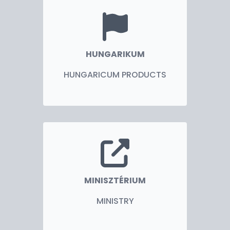
kereskedelem és turizmus központja, ahová egyre
több magyar állampolgár érkezik. Irányukba
munkatársaimmal, a konzuli szolgálatunkon keresztül
megkülönböztetett figyelemmel és törődéssel
fordulunk.
HUNGARIKUM
HUNGARICUM PRODUCTS
Magyarország biztos pont az egyre
bizonytalanabbá váló világban. Partnereink,
barátaink, továbbra is számíthatnak a kölcsönös
tiszteleten és a pragmatizmuson alapuló
együttműködésre. 2025-ban ünnepeljük
Magyarország Kuala Lumpur-i nagykövetsége
újranyitásának 10., 2026-ban pedig a
nagykövetségünk megnyitásának 35., míg 2029-ben
a diplomáciai kapcsolatok felvételének 60.
MINISZTÉRIUM
évfordulóját. A diplomáciai jelenlétet indokolja, hogy
a két nemzet szellemisége közötti távolság közel sem
MINISTRY
akkora, mint azt a földrajzi távolság alapján
gondolnánk. Ebben a szellemiségben látom el a fenti