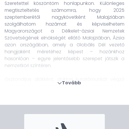
Szeretettel köszöntöm honlapunkon. Különleges
megtiszteltetés számomra, hogy 2025
szeptemberétől nagykövetként Malajziában
szolgálhatom hazámat és képviselhetem
Magyarországot a Délkelet-ázsiai Nemzetek
Szövetségének elnökségét ellátó Malajziában, Ázsia
azon országában, amely a Globális Dél vezető
hangjaként méretéhez képest – hazánkhoz
hasonlóan – egyre jelentősebb szerepet játszik a
nemzetköri színtéren.
Ösztöndíjas diákként, doktori kutatómunkát végző
Tovább
tudományos szakemberként, majd diplomataként
1995 óta foglalkozom a délkelet-ázsiai térséggel. Az
átrendeződő globális erőviszonyok között kiemelkedő
mértékben nőtt meg Ázsia világpolitikai súlya.
Kiegyensúlyozott ázsiai külpolitikánk, valamint
hatékony külgazdasági érdekérvényesítésünk
szempontjából nagy jelentőséggel bír, hogy tovább