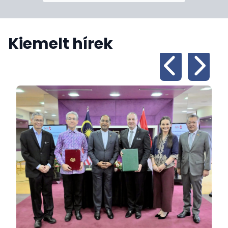
célok megvalósítást és kívánok hozzájárulni a
honfitársaink és a malajziai nép közötti bizalom
elmélyítéséhez, egymás mélyebb megismeréséhez.
Kiemelt hírek
Köszönöm, hogy ellátogattak nagykövetségünk
honlapjára. Őszintén remélem, hogy továbbra is
kapcsolatban maradunk.
Dr. Sipos Sándor
rendkívüli és meghatalmazott nagykövet