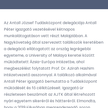
Az Antall József Tudásközpont delegációja Antall
Péter igazgató vezetésével kétnapos
munkalátogatáson vett részt Malajziában. A
Nagykövetség által szervezett találkozók keretében
a delegáció ellátogatott az ország legrégebbi
egyeteme, a University of Malaya keretei között
működtetett Ázsia-Európa Intézetbe, ahol
megbeszélést folytatott Prof. Dr. Azirah Hashim
intézetvezető asszonnyal. A találkozó alkalmával
Antall Péter igazgató bemutatta a Tudásközpont
működését és fő célkitűzéseit. Igazgató úr
részletesen beszámolt az AJTK által létrehozott
nyári egyetem sikeréről és hátteréről. Elmondta,
hogy a 2019 júliusában megrendezendő, soron